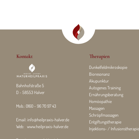
Kontakt
Therapien
Dunkelfeldmikroskopie
Bioresonanz
Akupunktur
Bahnhofstraße 5
Autogenes Training
D - 58553 Halver
Ernährungsberatung
Homöopathie
Mob.:
0160 - 96 70 97 43
Massagen
Schröpfmassagen
Email:
info@heilpraxis-halver.de
Entgiftungstherapie
Web:
www.heilpraxis-halver.de
Injektions- / Infusionstherapi