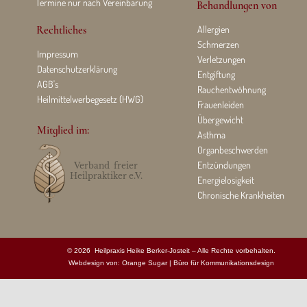
Termine nur nach Vereinbarung
Behandlungen von
Rechtliches
Allergien
Schmerzen
Impressum
Verletzungen
Datenschutzerklärung
Entgiftung
AGB's
Rauchentwöhnung
Heilmittelwerbegesetz (HWG)
Frauenleiden
Übergewicht
Mitglied im:
Asthma
Organbeschwerden
Entzündungen
Verband freier
Heilpraktiker e.V.
Energielosigkeit
Chronische Krankheiten
© 2026 Heilpraxis Heike Berker-Josteit – Alle Rechte vorbehalten.
Webdesign von:
Orange Sugar | Büro für Kommunikationsdesign